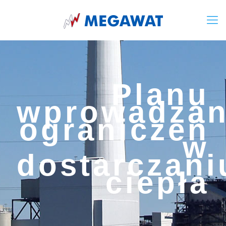
Planu
wprowadzan
ograniczeń
w
dostarczani
ciepła