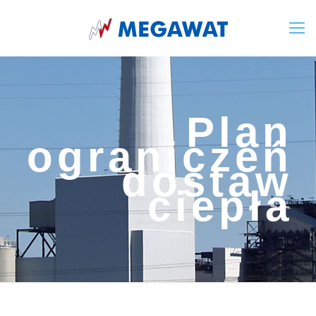
Plan
ograniczeń
dostaw
ciepła