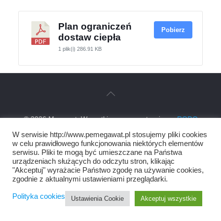
Plan ograniczeń
Pobierz
dostaw ciepła
1 plik(i)
286.91 KB
© 2026 Megawat. Wszystkie prawa zastrzeżone.
RODO
Polityka cookies
W serwisie http://www.pemegawat.pl stosujemy pliki cookies
w celu prawidłowego funkcjonowania niektórych elementów
serwisu. Pliki te mogą być umieszczane na Państwa
urządzeniach służących do odczytu stron, klikając
"Akceptuj" wyrażacie Państwo zgodę na używanie cookies,
zgodnie z aktualnymi ustawieniami przeglądarki.
Polityka cookies
Ustawienia Cookie
Akceptuj wszystkie