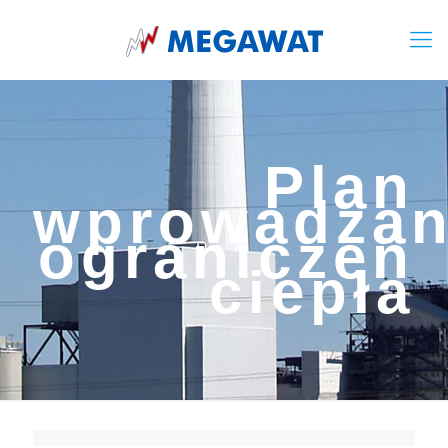
Plan
wprowadzan
ograniczeń
ciepła